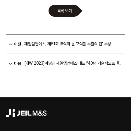
목록 보기
제일엠앤에스, 제61회 무역의 날 '2억불 수출의 탑' 수상
이전
[KIW 2023]이영진 제일엠앤에스 대표 “40년 기술력으로 올인원 배터리 믹싱 솔루션 제공”
다음